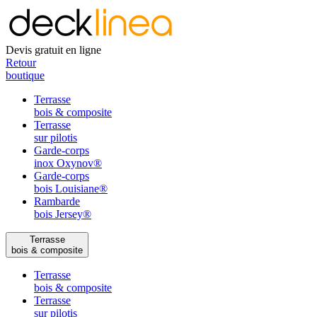
Devis gratuit en ligne
Retour
boutique
Terrasse
bois & composite
Terrasse
sur pilotis
Garde-corps
inox Oxynov®
Garde-corps
bois Louisiane®
Rambarde
bois Jersey®
Terrasse
bois & composite
Terrasse
bois & composite
Terrasse
sur pilotis