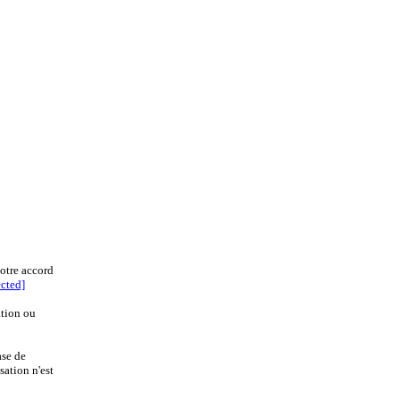
notre accord
ected]
ation ou
ase de
sation n'est